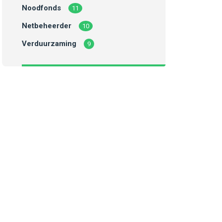
Noodfonds
11
Netbeheerder
10
Verduurzaming
9