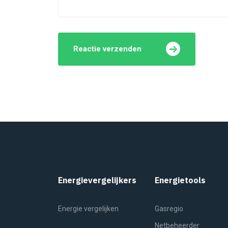
Reactie verzenden
Energievergelijkers
Energietools
Energie vergelijken
Gasregio
Netbeheerder