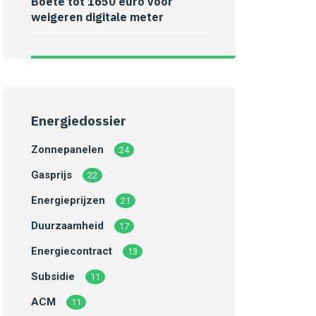
Boete tot 1650 euro voor
weigeren digitale meter
Energiedossier
Zonnepanelen
24
Gasprijs
22
Energieprijzen
21
Duurzaamheid
17
Energiecontract
13
Subsidie
11
ACM
11