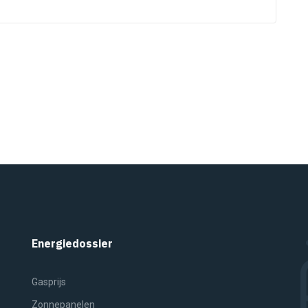
Energiedossier
Gasprijs
Zonnepanelen