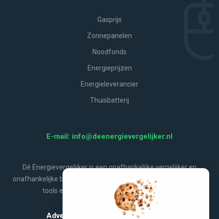
Gasprijs
Zonnepanelen
Noodfonds
Energieprijzen
Energieleverancier
Thuisbatterij
E-mail: info@deenergievergelijker.nl
Dé Energievergelijker is een onafhankelijke vergelijker en
onafhankelijke bron van energienieuws, aanbiedingen, handige
tools en alles wat jij wilt weten over energie.
Adverteren op De Energievergelijker