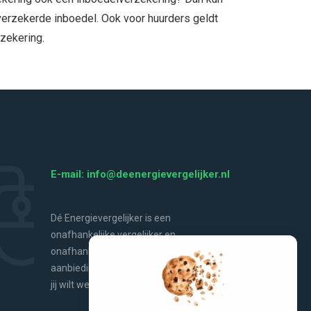
erzekerde inboedel. Ook voor huurders geldt
zekering.
E-mail: info@deenergievergelijker.nl
Dé Energievergelijker is een
onafhankelijke vergelijker en
onafhankelijke bron van energienieuws,
aanbiedingen, handige tools en alles wat
jij wilt weten over energie.