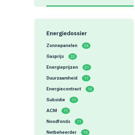
Energiedossier
Zonnepanelen
24
Gasprijs
22
Energieprijzen
21
Duurzaamheid
17
Energiecontract
13
Subsidie
11
ACM
11
Noodfonds
11
Netbeheerder
10