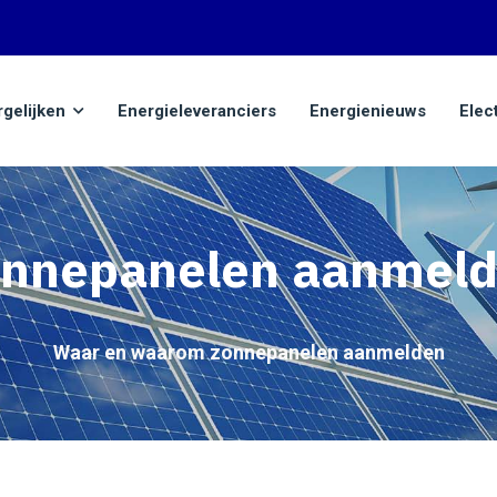
rgelijken
Energieleveranciers
Energienieuws
Elec
nnepanelen aanmel
Waar en waarom zonnepanelen aanmelden