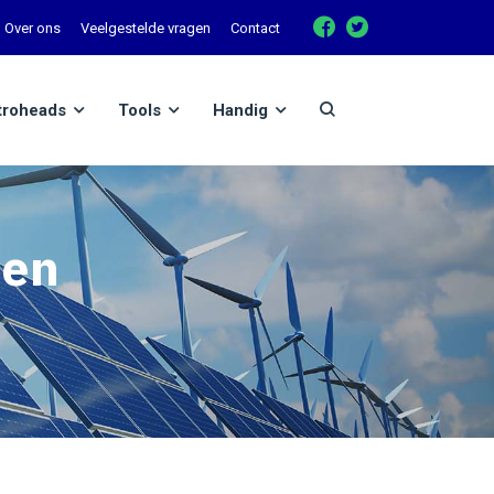
Over ons
Veelgestelde vragen
Contact
troheads
Tools
Handig
den