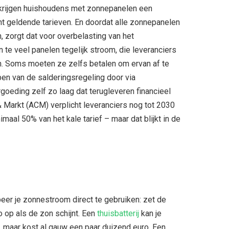
 krijgen huishoudens met zonnepanelen een
 geldende tarieven. En doordat alle zonnepanelen
 zorgt dat voor overbelasting van het
n te veel panelen tegelijk stroom, die leveranciers
n. Soms moeten ze zelfs betalen om ervan af te
en van de salderingsregeling door via
goeding zelf zo laag dat terugleveren financieel
& Markt (ACM) verplicht leveranciers nog tot 2030
imaal 50% van het kale tarief – maar dat blijkt in de
obeer je zonnestroom direct te gebruiken: zet de
o op als de zon schijnt. Een
thuisbatterij
kan je
, maar kost al gauw een paar duizend euro. Een