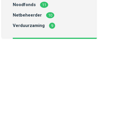
Noodfonds
11
Netbeheerder
10
Verduurzaming
9