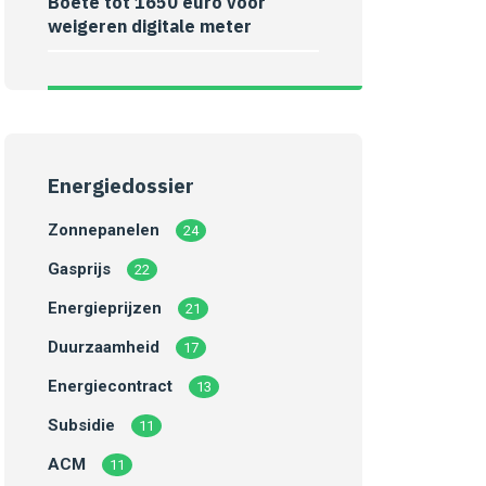
Boete tot 1650 euro voor
weigeren digitale meter
Energiedossier
Zonnepanelen
24
Gasprijs
22
Energieprijzen
21
Duurzaamheid
17
Energiecontract
13
Subsidie
11
ACM
11