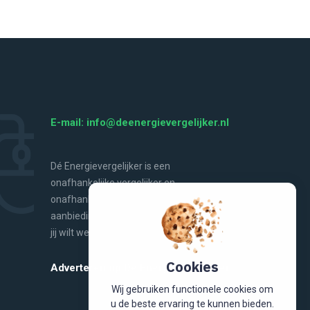
E-mail: info@deenergievergelijker.nl
Dé Energievergelijker is een
onafhankelijke vergelijker en
onafhankelijke bron van energienieuws,
aanbiedingen, handige tools en alles wat
jij wilt weten over energie.
Cookies
Adverteren op De Energievergelijker
Wij gebruiken functionele cookies om
u de beste ervaring te kunnen bieden.