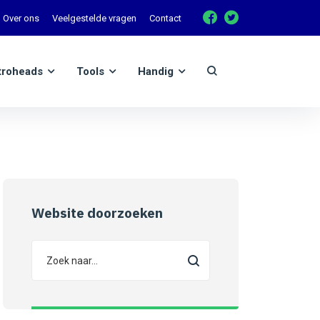
Over ons
Veelgestelde vragen
Contact
troheads
Tools
Handig
Website doorzoeken