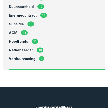
Duurzaamheid
17
Energiecontract
13
Subsidie
11
ACM
11
Noodfonds
11
Netbeheerder
10
Verduurzaming
9
Energievergelijkers