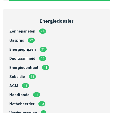
Energiedossier
Zonnepanelen
24
Gasprijs
22
Energieprijzen
21
Duurzaamheid
17
Energiecontract
13
Subsidie
11
ACM
11
Noodfonds
11
Netbeheerder
10
Verduurzaming
9