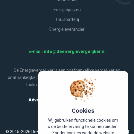
Energieprijzen
Thuisbatterij
Energieleverancier
E-mail: info@deenergievergelijker.nl
Dé Energievergelijker is een onafhankelijke vergelijker en
onafhankelijke bron van energienieuws, aanbiedingen, handige
tools en alles wat jij wilt weten over energie.
Adverteren op De Energievergelijker
Cookies
Wij gebruiken functionele cookies om
u de beste ervaring te kunnen bieden.
© 2015-2026 DeEnergievergelijker.nl. Alle rechten voorbehouden |
Zonder cookies werkt de website