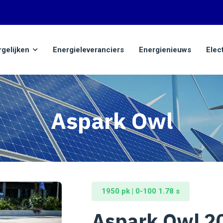
rgelijken
Energieleveranciers
Energienieuws
Elec
Aspark Owl
1950 pk | 0-100 1.78 s
Aspark Owl 2