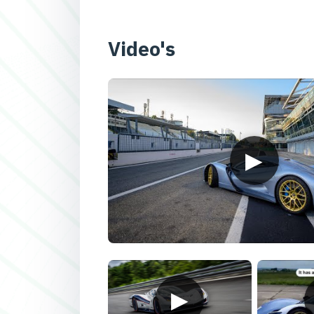
Video's
▶
▶