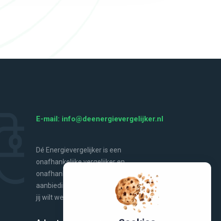
E-mail: info@deenergievergelijker.nl
Dé Energievergelijker is een
onafhankelijke vergelijker en
onafhankelijke bron van energienieuws,
aanbiedingen, handige tools en alles wat
jij wilt weten over energie.