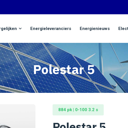
rgelijken
Energieleveranciers
Energienieuws
Elec
Polestar 5
884 pk | 0-100 3.2 s
Polestar 5