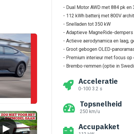
- Dual Motor AWD met 884 pk en 
- 112 kWh batterij met 800V archi
- Snelladen tot 350 kW
- Adaptieve MagneRide-dempers 
- Actieve aerodynamica en laag, g
- Groot gebogen OLED-panorama
- Premium interieur met focus op
- Brembo-remmen (optie in Swedi
Acceleratie
0-100 3.2 s
Topsnelheid
250 km/u
Accupakket
▶