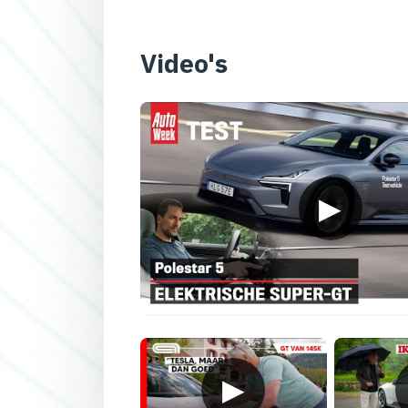
Video's
▶
▶