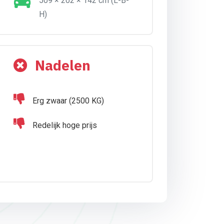
509 × 202 × 142 cm (L-B-
H)
Nadelen
Erg zwaar (2500 KG)
Redelijk hoge prijs