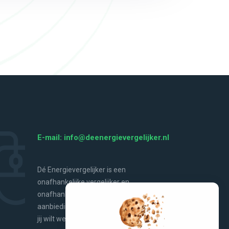
E-mail: info@deenergievergelijker.nl
Dé Energievergelijker is een
onafhankelijke vergelijker en
onafhankelijke bron van energienieuws,
aanbiedingen, handige tools en alles wat
jij wilt weten over energie.