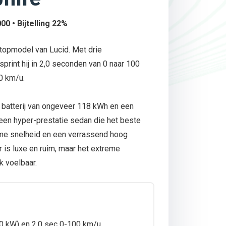
00 • Bijtelling 22%
 topmodel van Lucid. Met drie
print hij in 2,0 seconden van 0 naar 100
0 km/u.
e batterij van ongeveer 118 kWh en een
een hyper-prestatie sedan die het beste
me snelheid en een verrassend hoog
r is luxe en ruim, maar het extreme
k voelbaar.
0 kW) en 2,0 sec 0-100 km/u