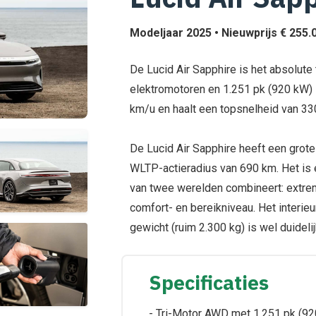
Modeljaar 2025 • Nieuwprijs € 255.0
De Lucid Air Sapphire is het absolute
elektromotoren en 1.251 pk (920 kW) s
km/u en haalt een topsnelheid van 33
De Lucid Air Sapphire heeft een grot
WLTP-actieradius van 690 km. Het is 
van twee werelden combineert: extre
comfort- en bereikniveau. Het interieu
gewicht (ruim 2.300 kg) is wel duidelij
Specificaties
- Tri-Motor AWD met 1.251 pk (92