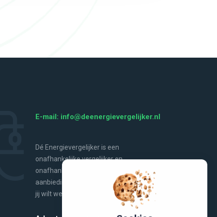
E-mail: info@deenergievergelijker.nl
Dé Energievergelijker is een
onafhankelijke vergelijker en
onafhankelijke bron van energienieuws,
aanbiedingen, handige tools en alles wat
jij wilt weten over energie.