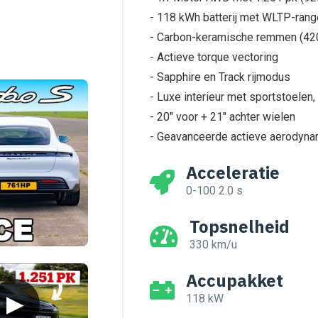
- 118 kWh batterij met WLTP-rang
- Carbon-keramische remmen (42
- Actieve torque vectoring
- Sapphire en Track rijmodus
- Luxe interieur met sportstoelen
- 20" voor + 21" achter wielen
- Geavanceerde actieve aerodyna
Acceleratie
0-100 2.0 s
Topsnelheid
330 km/u
Accupakket
▶
118 kW