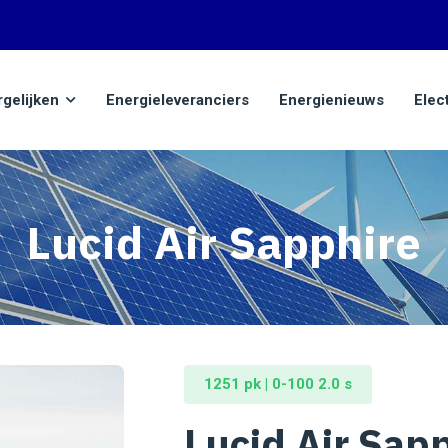
rgelijken
Energieleveranciers
Energienieuws
Elec
Lucid Air Sapphire
1251 pk | 0-100 2.0 s
Lucid Air Sap