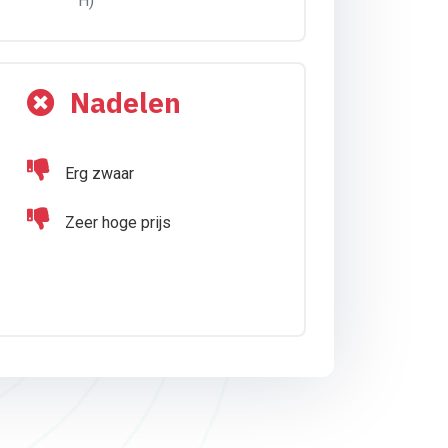
H)
Nadelen
Erg zwaar
Zeer hoge prijs