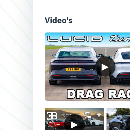
Video's
▶
▶