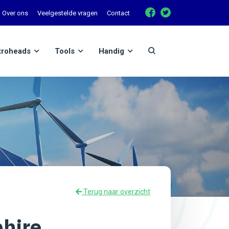
Over ons
Veelgestelde vragen
Contact
troheads
Tools
Handig
Terug naar overzicht
phire