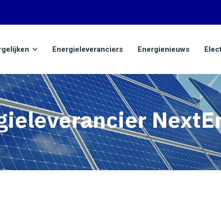
rgelijken
Energieleveranciers
Energienieuws
Elec
gieleverancier NextE