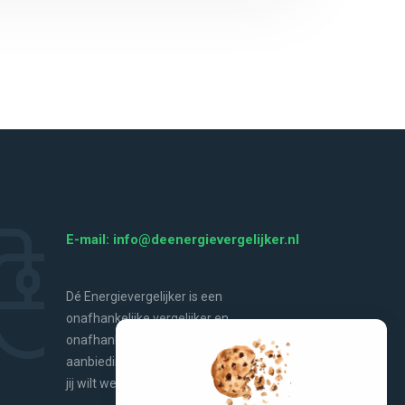
E-mail: info@deenergievergelijker.nl
Dé Energievergelijker is een
onafhankelijke vergelijker en
onafhankelijke bron van energienieuws,
aanbiedingen, handige tools en alles wat
jij wilt weten over energie.