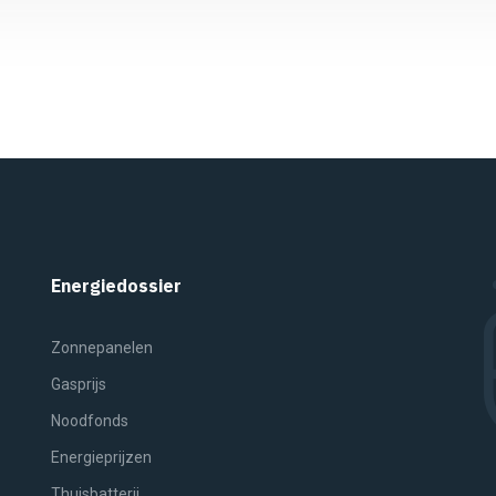
Energiedossier
Zonnepanelen
Gasprijs
Noodfonds
Energieprijzen
Thuisbatterij