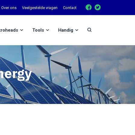
Over ons
Veelgestelde vragen
Contact
troheads
Tools
Handig
nergy