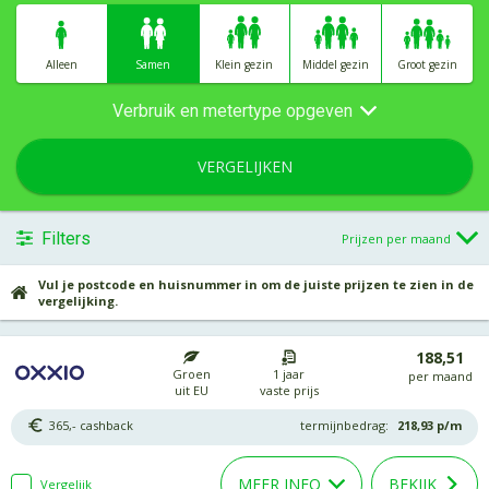
Alleen
Samen
Klein gezin
Middel gezin
Groot gezin
Verbruik en metertype opgeven
VERGELIJKEN
Filters
Prijzen per maand
Vul je postcode en huisnummer in om de juiste prijzen te zien in de
vergelijking.
188,51
Groen
1 jaar
per maand
uit EU
vaste prijs
365,- cashback
termijnbedrag:
218,93
p/m
MEER INFO
BEKIJK
Vergelijk