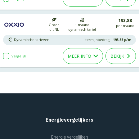
193,88
Groen
1 maand
per maand
uit NL
dynamisch tarief
Dynamische tarieven
termijnbedrag:
193,88
p/m
MEER INFO
BEKIJK
Vergelijk
Energievergelijkers
Energie vergelijken