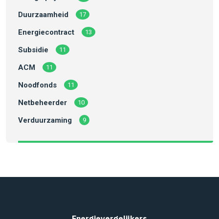
Duurzaamheid
17
Energiecontract
13
Subsidie
11
ACM
11
Noodfonds
11
Netbeheerder
10
Verduurzaming
9
Energievergelijkers