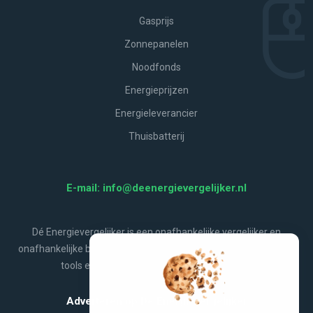
Gasprijs
Zonnepanelen
Noodfonds
Energieprijzen
Energieleverancier
Thuisbatterij
E-mail: info@deenergievergelijker.nl
Dé Energievergelijker is een onafhankelijke vergelijker en
onafhankelijke bron van energienieuws, aanbiedingen, handige
tools en alles wat jij wilt weten over energie.
Adverteren op De Energievergelijker