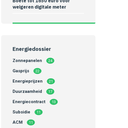
Boete tot 1650 euro voor
weigeren digitale meter
Energiedossier
Zonnepanelen
24
Gasprijs
22
Energieprijzen
21
Duurzaamheid
17
Energiecontract
13
Subsidie
11
ACM
11