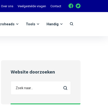
Over ons
Veelgestelde vragen
Contact
troheads
Tools
Handig
Website doorzoeken