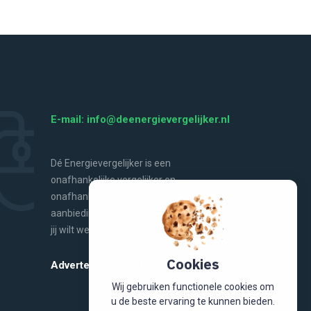
E-mail: info@deenergievergelijker.nl
Dé Energievergelijker is een
onafhankelijke vergelijker en
onafhankelijke bron van energienieuws,
aanbiedingen, handige tools en alles wat
jij wilt weten over energie.
Cookies
Adverteren op De Energievergelijker
Wij gebruiken functionele cookies om
u de beste ervaring te kunnen bieden.