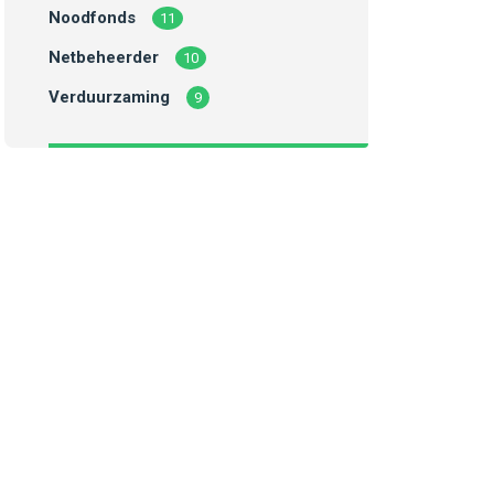
Noodfonds
11
Netbeheerder
10
Verduurzaming
9