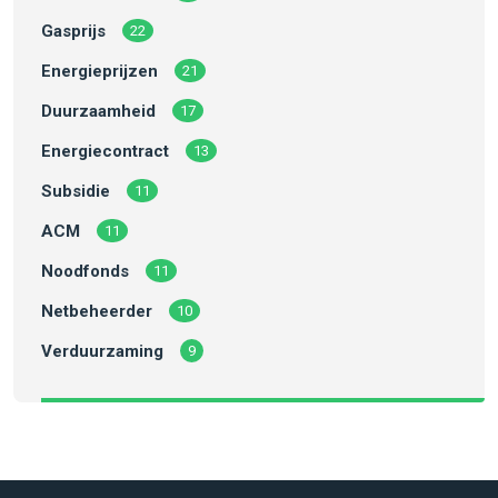
Gasprijs
22
Energieprijzen
21
Duurzaamheid
17
Energiecontract
13
Subsidie
11
ACM
11
Noodfonds
11
Netbeheerder
10
Verduurzaming
9