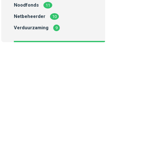
Noodfonds
11
Netbeheerder
10
Verduurzaming
9