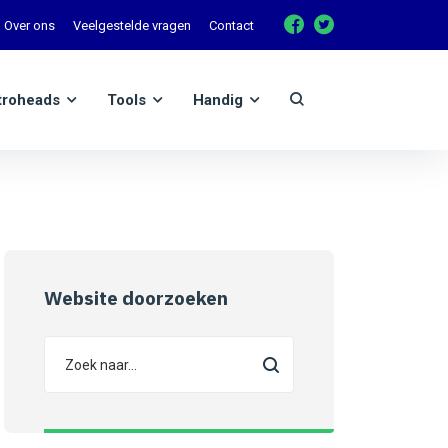
Over ons
Veelgestelde vragen
Contact
troheads
Tools
Handig
Website doorzoeken