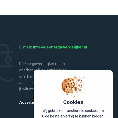
E-mail: info@deenergievergelijker.nl
Dé Energievergelijker is een
onafhankelijke vergelijker en
onafhankelijke bron van energienieuws,
aanbiedingen, handige tools en alles wat
jij wilt weten over energie.
Cookies
Adverteren op De Energievergelijker
Wij gebruiken functionele cookies om
u de beste ervaring te kunnen bieden.