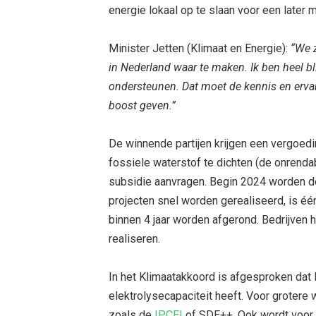
energie lokaal op te slaan voor een later 
Minister Jetten (Klimaat en Energie):
“We z
in Nederland waar te maken. Ik ben heel bl
ondersteunen. Dat moet de kennis en ervar
boost geven.”
De winnende partijen krijgen een vergoed
fossiele waterstof te dichten (de onrend
subsidie aanvragen. Begin 2024 worden d
projecten snel worden gerealiseerd, is éé
binnen 4 jaar worden afgerond. Bedrijven 
realiseren.
In het Klimaatakkoord is afgesproken dat 
elektrolysecapaciteit heeft. Voor grotere
zoals de
IPCEI
of SDE++. Ook wordt voor g