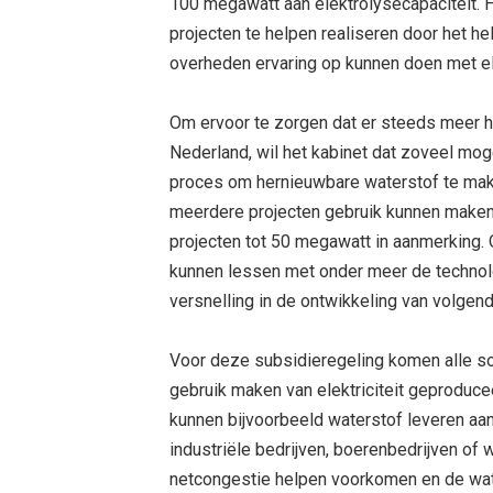
100 megawatt aan elektrolysecapaciteit. He
projecten te helpen realiseren door het he
overheden ervaring op kunnen doen met el
Om ervoor te zorgen dat er steeds meer 
Nederland, wil het kabinet dat zoveel moge
proces om hernieuwbare waterstof te maken
meerdere projecten gebruik kunnen maken
projecten tot 50 megawatt in aanmerking.
kunnen lessen met onder meer de technol
versnelling in de ontwikkeling van volgend
Voor deze subsidieregeling komen alle soo
gebruik maken van elektriciteit geproduc
kunnen bijvoorbeeld waterstof leveren aan 
industriële bedrijven, boerenbedrijven of
netcongestie helpen voorkomen en de wa