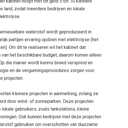
t kabinet hoopt met dit geld 5 tot 10 kleinere
le land, zodat meerdere bedrijven en lokale
ektrolyse.
hernieuwbare waterstof wordt geproduceerd in
lijk partijen ervaring opdoen met elektrolyse (het
). Om dit te realiseren wil het kabinet dat
 van het beschikbare budget; daarom komen alleen
 Op die manier wordt kennis breed verspreid en
ogie en de vergunningsprocedures zorgen voor
e projecten.
rten kleinere projecten in aanmerking, zolang ze
eerd door wind- of zonneparken. Deze projecten
lokale gebruikers, zoals tankstations, kleine
 woningen. Ook kunnen bedrijven met deze projecten
terstof gebruiken om overschotten van duurzame