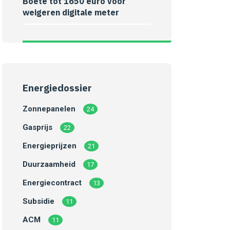
Boete tot 1650 euro voor
weigeren digitale meter
Energiedossier
Zonnepanelen
24
Gasprijs
22
Energieprijzen
21
Duurzaamheid
17
Energiecontract
13
Subsidie
11
ACM
11