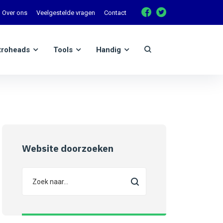
Over ons
Veelgestelde vragen
Contact
troheads
Tools
Handig
Website doorzoeken