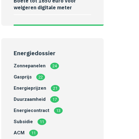
Boete tot 1650 euro voor
weigeren digitale meter
Energiedossier
Zonnepanelen
24
Gasprijs
22
Energieprijzen
21
Duurzaamheid
17
Energiecontract
13
Subsidie
11
ACM
11