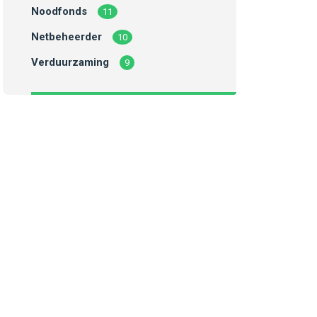
Noodfonds
11
Netbeheerder
10
Verduurzaming
9