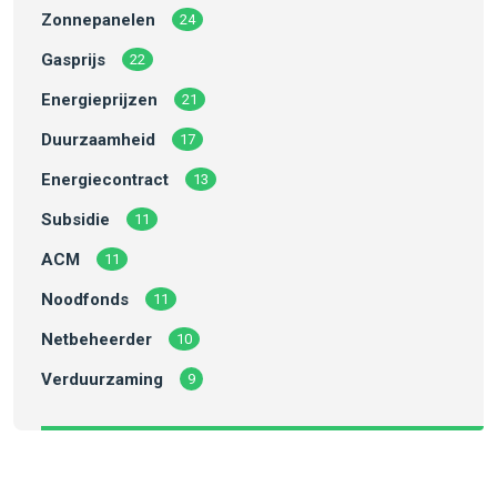
Zonnepanelen
24
Gasprijs
22
Energieprijzen
21
Duurzaamheid
17
Energiecontract
13
Subsidie
11
ACM
11
Noodfonds
11
Netbeheerder
10
Verduurzaming
9