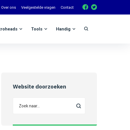
Over ons
Veelgestelde vragen
Contact
troheads
Tools
Handig
Website doorzoeken