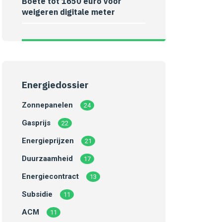
Boete tot 1650 euro voor
weigeren digitale meter
Energiedossier
Zonnepanelen
24
Gasprijs
22
Energieprijzen
21
Duurzaamheid
17
Energiecontract
13
Subsidie
11
ACM
11