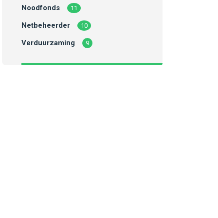
Noodfonds
11
Netbeheerder
10
Verduurzaming
9