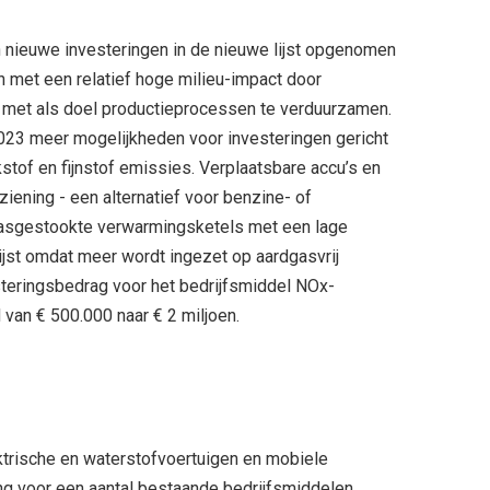
n nieuwe investeringen in de nieuwe lijst opgenomen
 met een relatief hoge milieu-impact door
t met als doel productieprocessen te verduurzamen.
2023 meer mogelijkheden voor investeringen gericht
tof en fijnstof emissies. Verplaatsbare accu’s en
ening - een alternatief voor benzine- of
. Gasgestookte verwarmingsketels met een lage
ijst omdat meer wordt ingezet op aardgasvrij
teringsbedrag voor het bedrijfsmiddel NOx-
van € 500.000 naar € 2 miljoen.
ktrische en waterstofvoertuigen en mobiele
ing voor een aantal bestaande bedrijfsmiddelen,